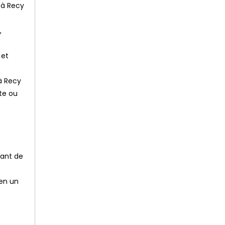
 à Recy
,
 et
à Recy
te ou
uant de
 en un