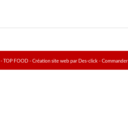
 -
TOP FOOD
- Création site web par
Des-click
-
Commander 