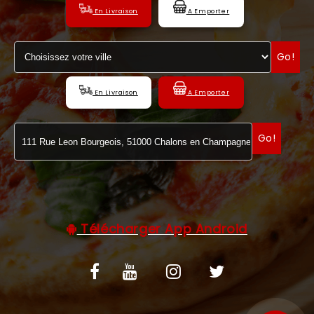
En Livraison
A Emporter
C.G.V
Go!
En Livraison
A Emporter
Go!
Télécharger App Android