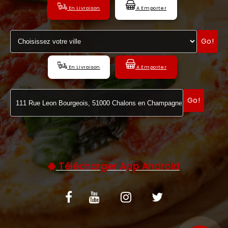
En Livraison
A Emporter
C.G.V
Go!
En Livraison
A Emporter
Go!
Télécharger App Android