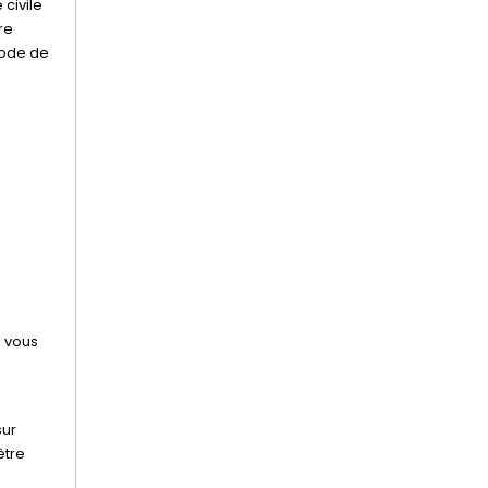
 civile
re
Code de
s vous
sur
être