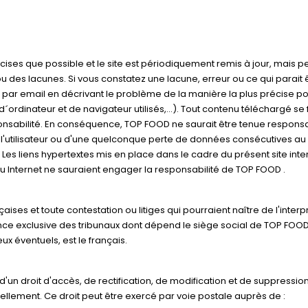
cises que possible et le site est périodiquement remis à jour, mais p
u des lacunes. Si vous constatez une lacune, erreur ou ce qui parait 
r par email en décrivant le problème de la manière la plus précise po
rdinateur et de navigateur utilisés,...). Tout contenu téléchargé se f
responsabilité. En conséquence, TOP FOOD ne saurait être tenue respons
l'utilisateur ou d'une quelconque perte de données consécutives au
Les liens hypertextes mis en place dans le cadre du présent site inte
au Internet ne sauraient engager la responsabilité de TOP FOOD .
aises et toute contestation ou litiges qui pourraient naître de l'interp
nce exclusive des tribunaux dont dépend le siège social de TOP FOOD
x éventuels, est le français.
 d'un droit d'accès, de rectification, de modification et de suppressio
lement. Ce droit peut être exercé par voie postale auprès de :