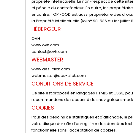
propriété intellectuelle. Le non-respect de cette int
et pénale du contrefacteur. En outre, les propriétair
encontre. TOP FOOD est aussi propriétaire des droits
la Propriété Intellectuelle (loi n° 98-536 du 1er juill
HÉBERGEUR
OVH
www.ovh.com
contact@ovh.com
WEBMASTER
www.des-click.com
webmaster@des-click.com
CONDITIONS DE SERVICE
Ce site est proposé en langages HTML5 et CSS3, pour 
recommandons de recourir à des navigateurs modern
COOKIES
Pour des besoins de statistiques et d'affichage, le prés
votre disque dur afin d'enregistrer des données tech
fonctionnelle sans l'acceptation de cookies.