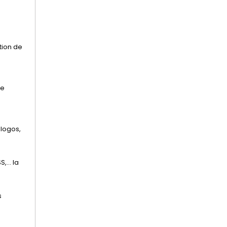
tion de
ne
 logos,
... la
s