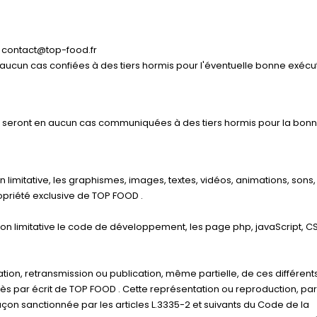
: contact@top-food.fr
 aucun cas confiées à des tiers hormis pour l'éventuelle bonne exécu
e seront en aucun cas communiquées à des tiers hormis pour la bon
n limitative, les graphismes, images, textes, vidéos, animations, sons,
ropriété exclusive de TOP FOOD .
on limitative le code de développement, les page php, javaScript, CSS,
ation, retransmission ou publication, même partielle, de ces différent
rès par écrit de TOP FOOD . Cette représentation ou reproduction, par
çon sanctionnée par les articles L.3335-2 et suivants du Code de la