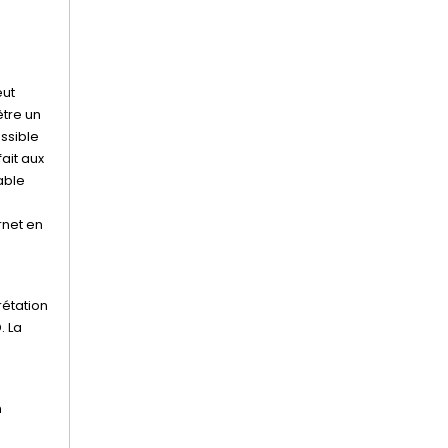
eut
être un
ssible
ait aux
able
rnet en
rétation
. La
n