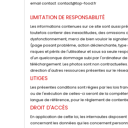
email contact :contact@top-food.fr
LIMITATION DE RESPONSABILITÉ
Les informations contenues sur ce site sont aussi pré
toutefois contenir des inexactitudes, des omissions o
dysfonctionnement, merci de bien vouloir le signale
(page posant problème, action déclenchante, type d´o
risques et périls de l'utilisateur et sous sa seule 
d'un quelconque dommage subi par l'ordinateur de 
téléchargement. Les photos sont non contractuelles. 
direction d'autres ressources présentes sur le rése
LITIGES
Les présentes conditions sont régies par les lois franç
ou de l'exécution de celles-ci seront de la compéte
langue de référence, pour le règlement de contentieu
DROIT D'ACCÈS
En application de cette loi, les internautes disposent
concernant les données qui les concernent personnel