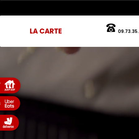
LA CARTE
09.73.35.
T
s