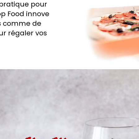
pratique pour
op Food innove
zas comme de
ur régaler vos