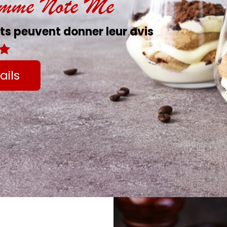
amme Note Me
s peuvent donner leur avis
ails