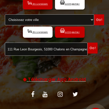
En Livraison
A Emporter
C.G.V
Go!
En Livraison
A Emporter
Go!
Télécharger App Android