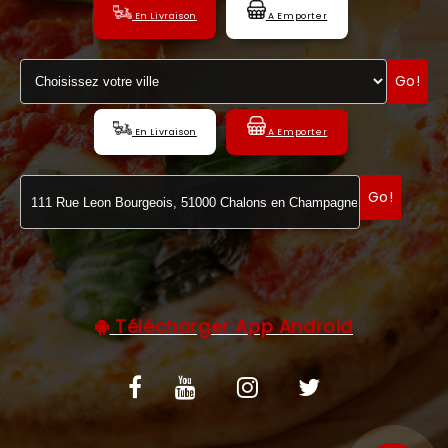
En Livraison
A Emporter
C.G.V
Go!
En Livraison
A Emporter
Go!
Télécharger App Android