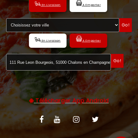
En Livraison
A Emporter
C.G.V
Go!
En Livraison
A Emporter
Go!
Télécharger App Android