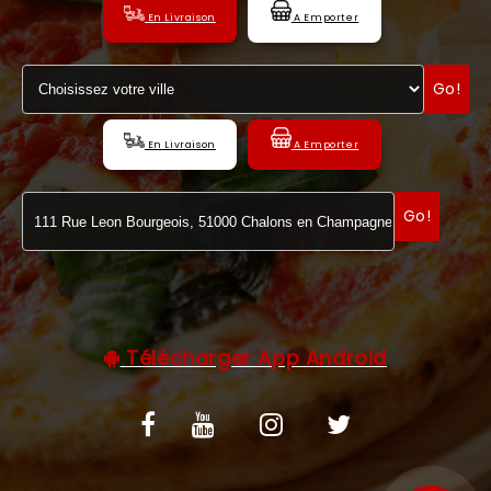
En Livraison
A Emporter
C.G.V
Go!
En Livraison
A Emporter
Go!
Télécharger App Android